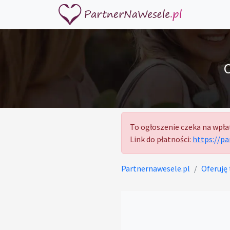
To ogłoszenie czeka na wpła
Link do płatności:
https://p
Partnernawesele.pl
Oferuję