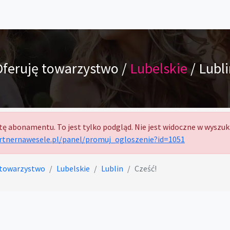
Oferuję towarzystwo /
Lubelskie
/ Lubl
tę abonamentu. To jest tylko podgląd. Nie jest widoczne w wyszuk
artnernawesele.pl/panel/promuj_ogloszenie?id=1051
 towarzystwo
Lubelskie
Lublin
Cześć!