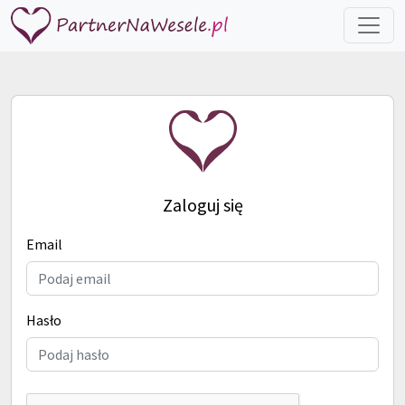
Zaloguj się
Email
Hasło