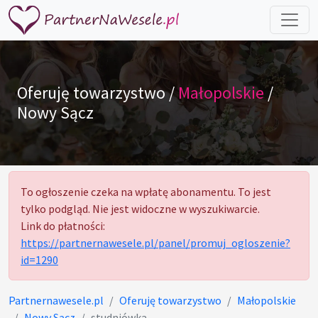
Oferuję towarzystwo /
Małopolskie
/
Nowy Sącz
To ogłoszenie czeka na wpłatę abonamentu. To jest
tylko podgląd. Nie jest widoczne w wyszukiwarcie.
Link do płatności:
https://partnernawesele.pl/panel/promuj_ogloszenie?
id=1290
Partnernawesele.pl
Oferuję towarzystwo
Małopolskie
Nowy Sącz
studniówka