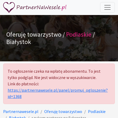
Oferuję towarzystwo /
Podlaskie
/
Białystok
To ogłoszenie czeka na wpłatę abonamentu. To jest
tylko podgląd. Nie jest widoczne w wyszukiwarcie.
Link do płatności:
https://partnernawesele.pl/panel/promuj_ogloszenie?
id=1368
Partnernawesele.pl
Oferuję towarzystwo
Podlaskie
Białystok
szukam partnera na Sylwestra