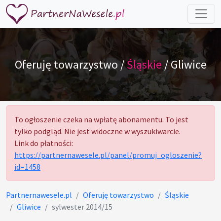
Oferuję towarzystwo /
Śląskie
/ Gliwice
To ogłoszenie czeka na wpłatę abonamentu. To jest
tylko podgląd. Nie jest widoczne w wyszukiwarcie.
Link do płatności:
https://partnernawesele.pl/panel/promuj_ogloszenie?
id=1458
Partnernawesele.pl
Oferuję towarzystwo
Śląskie
Gliwice
sylwester 2014/15