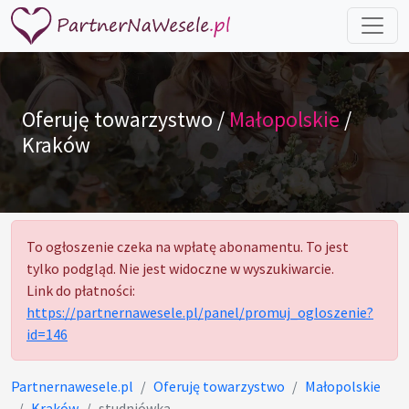
Oferuję towarzystwo /
Małopolskie
/
Kraków
To ogłoszenie czeka na wpłatę abonamentu. To jest
tylko podgląd. Nie jest widoczne w wyszukiwarcie.
Link do płatności:
https://partnernawesele.pl/panel/promuj_ogloszenie?
id=146
Partnernawesele.pl
Oferuję towarzystwo
Małopolskie
Kraków
studniówka