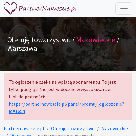
Oferuję towarzystwo /
Mazowieckie
/
Warszawa
To ogłoszenie czeka na wpłatę abonamentu. To jest
tylko podgląd. Nie jest widoczne w wyszukiwarcie.
Link do płatności:
https://partnernawesele.pl/panel/promuj_ogloszenie?
id=1654
Partnernawesele.pl
Oferuję towarzystwo
Mazowieckie
Warszawa
szukam partnera na wesele