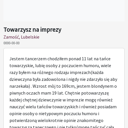
Towarzysz na imprezy
Zamość, Lubelskie
0000-00-00
Jestem tancerzem chodziłem ponad 11 lat na tańce
towarzyskie, lubię osoby z poczuciem humoru, wiele
razy byłem na różnego rodzaju imprezach(każda
dziewczyna była zadowolona i nigdy nie zdarzyło się aby
narzekała) . Wzrost mòj to 169cm, jestem blondynem o
piwnych oczach mam 19 lat. Chętnie potowarzyszę
każdej chętnej dziewczynie w imprezie mogę również
nauczyć wielu tańców towarzyskich i również posiadam
opinie osoby o nietypowym poczuciu humoru i
potwierdzoną wielokrotnie opinie znakomitego
towarzysza tanecznego i nie tylko(mogę tańczyć całą