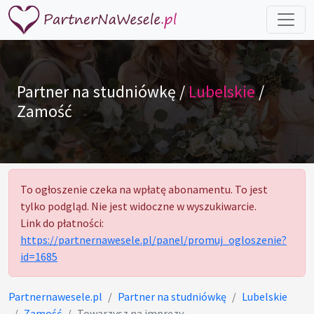
Partner na studniówkę /
Lubelskie
/
Zamość
To ogłoszenie czeka na wpłatę abonamentu. To jest
tylko podgląd. Nie jest widoczne w wyszukiwarcie.
Link do płatności:
https://partnernawesele.pl/panel/promuj_ogloszenie?
id=1685
Partnernawesele.pl
Partner na studniówkę
Lubelskie
Zamość
Towarzysz na imprezy