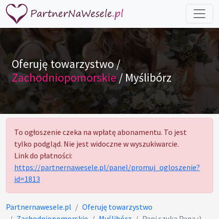
Oferuję towarzystwo /
Zachodniopomorskie
/ Myślibórz
To ogłoszenie czeka na wpłatę abonamentu. To jest
tylko podgląd. Nie jest widoczne w wyszukiwarcie.
Link do płatności:
https://partnernawesele.pl/panel/promuj_ogloszenie?
id=1813
Partnernawesele.pl
Oferuję towarzystwo
Zachodniopomorskie
Myślibórz
Pani szuka Pana ;)