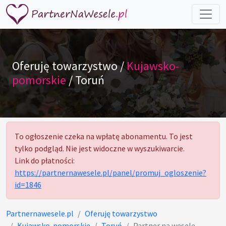
Oferuję towarzystwo /
Kujawsko-
pomorskie
/ Toruń
To ogłoszenie czeka na wpłatę abonamentu. To jest
tylko podgląd. Nie jest widoczne w wyszukiwarcie.
Link do płatności:
https://partnernawesele.pl/panel/promuj_ogloszenie?
id=1846
Partnernawesele.pl
Oferuję towarzystwo
Kujawsko-pomorskie
Toruń
Partner na wesele