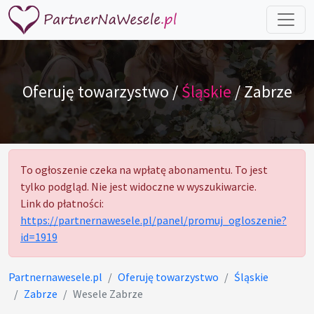
Oferuję towarzystwo /
Śląskie
/ Zabrze
To ogłoszenie czeka na wpłatę abonamentu. To jest
tylko podgląd. Nie jest widoczne w wyszukiwarcie.
Link do płatności:
https://partnernawesele.pl/panel/promuj_ogloszenie?
id=1919
Partnernawesele.pl
Oferuję towarzystwo
Śląskie
Zabrze
Wesele Zabrze