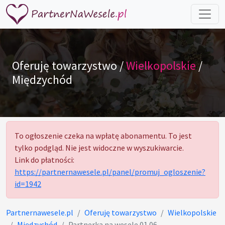
Oferuję towarzystwo /
Wielkopolskie
/
Międzychód
To ogłoszenie czeka na wpłatę abonamentu. To jest
tylko podgląd. Nie jest widoczne w wyszukiwarcie.
Link do płatności:
https://partnernawesele.pl/panel/promuj_ogloszenie?
id=1942
Partnernawesele.pl
Oferuję towarzystwo
Wielkopolskie
Międzychód
Partnerka na wesele 01.06