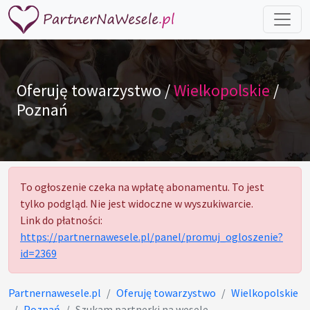
Oferuję towarzystwo /
Wielkopolskie
/
Poznań
To ogłoszenie czeka na wpłatę abonamentu. To jest
tylko podgląd. Nie jest widoczne w wyszukiwarcie.
Link do płatności:
https://partnernawesele.pl/panel/promuj_ogloszenie?
id=2369
Partnernawesele.pl
Oferuję towarzystwo
Wielkopolskie
Poznań
Szukam partnerki na wesele