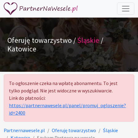
Oferuję towarzystwo /
Śląskie
/
Katowice
To ogłoszenie czeka na wpłatę abonamentu. To jest
tylko podgląd. Nie jest widoczne w wyszukiwarcie.
Link do płatności:
https://partnernawesele.pl/panel/promuj_ogloszenie?
id=2400
Partnernawesele.pl
Oferuję towarzystwo
Śląskie
Katowice
Szukam Partnera na wesele