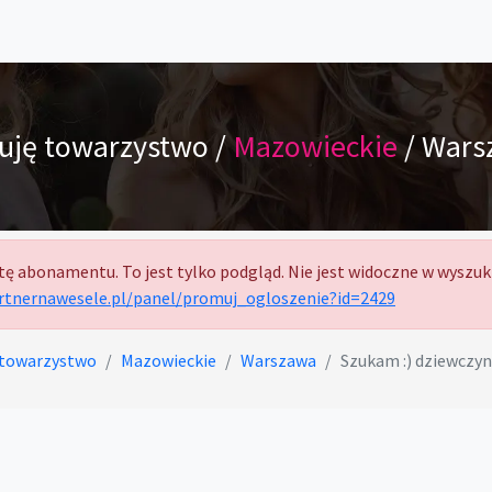
uję towarzystwo /
Mazowieckie
/ Wars
tę abonamentu. To jest tylko podgląd. Nie jest widoczne w wyszuk
artnernawesele.pl/panel/promuj_ogloszenie?id=2429
 towarzystwo
Mazowieckie
Warszawa
Szukam :) dziewczyn