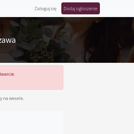
Zaloguj się
Dodaj ogłoszenie
zawa
iwarcie.
y na wesele.