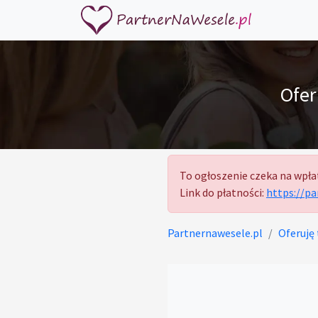
Ofer
To ogłoszenie czeka na wpła
Link do płatności:
https://p
Partnernawesele.pl
Oferuję