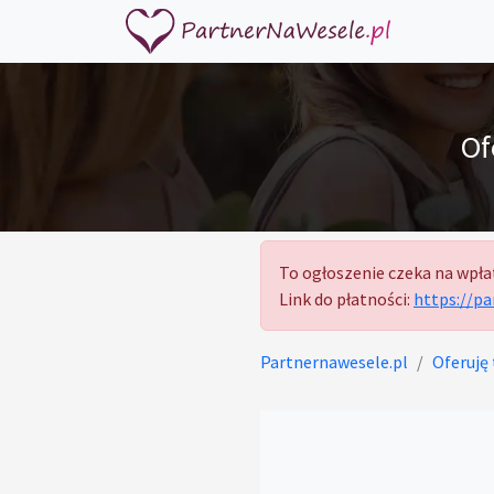
Of
To ogłoszenie czeka na wpła
Link do płatności:
https://p
Partnernawesele.pl
Oferuję