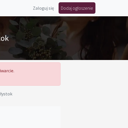
Zaloguj się
Dodaj ogłoszenie
tok
iwarcie.
ałystok