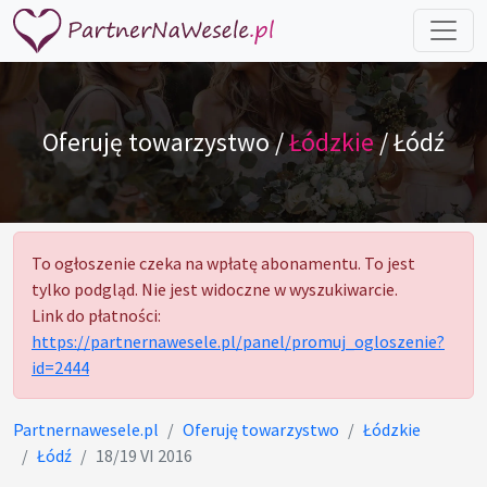
Oferuję towarzystwo /
Łódzkie
/ Łódź
To ogłoszenie czeka na wpłatę abonamentu. To jest
tylko podgląd. Nie jest widoczne w wyszukiwarcie.
Link do płatności:
https://partnernawesele.pl/panel/promuj_ogloszenie?
id=2444
Partnernawesele.pl
Oferuję towarzystwo
Łódzkie
Łódź
18/19 VI 2016