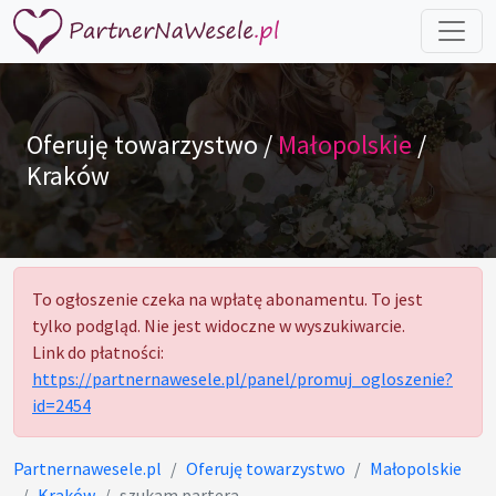
Oferuję towarzystwo /
Małopolskie
/
Kraków
To ogłoszenie czeka na wpłatę abonamentu. To jest
tylko podgląd. Nie jest widoczne w wyszukiwarcie.
Link do płatności:
https://partnernawesele.pl/panel/promuj_ogloszenie?
id=2454
Partnernawesele.pl
Oferuję towarzystwo
Małopolskie
Kraków
szukam partera