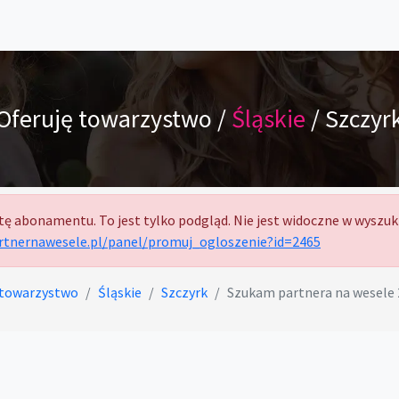
Oferuję towarzystwo /
Śląskie
/ Szczyr
tę abonamentu. To jest tylko podgląd. Nie jest widoczne w wyszuk
artnernawesele.pl/panel/promuj_ogloszenie?id=2465
 towarzystwo
Śląskie
Szczyrk
Szukam partnera na wesele 