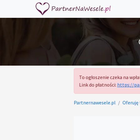
To ogłoszenie czeka na wpła
Link do płatności:
https://p
Partnernawesele.pl
Oferuję