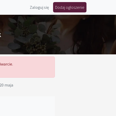
Zaloguj się
Dodaj ogłoszenie
k
iwarcie.
20 maja