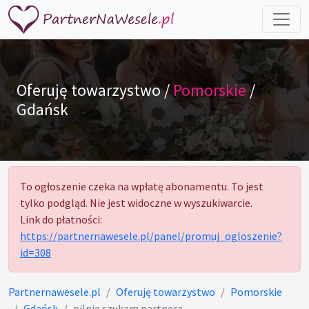
Oferuję towarzystwo /
Pomorskie
/
Gdańsk
To ogłoszenie czeka na wpłatę abonamentu. To jest
tylko podgląd. Nie jest widoczne w wyszukiwarcie.
Link do płatności:
https://partnernawesele.pl/panel/promuj_ogloszenie?
id=308
Partnernawesele.pl
Oferuję towarzystwo
Pomorskie
Gdańsk
pilnie szukam partnera