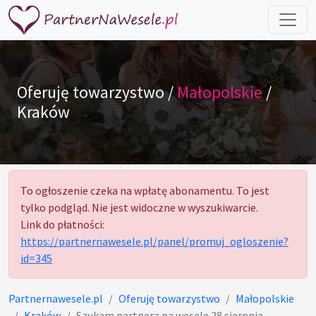
Oferuję towarzystwo /
Małopolskie
/
Kraków
To ogłoszenie czeka na wpłatę abonamentu. To jest
tylko podgląd. Nie jest widoczne w wyszukiwarcie.
Link do płatności:
https://partnernawesele.pl/panel/promuj_ogloszenie?
id=345
Partnernawesele.pl
Oferuję towarzystwo
Małopolskie
Kraków
Szukam partnera na wesele 28 sierpnia