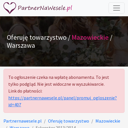
Oferuję towarzystwo /
Mazowieckie
/
Warszawa
To ogłoszenie czeka na wpłatę abonamentu. To jest
tylko podgląd. Nie jest widoczne w wyszukiwarcie.
Link do płatności:
https://partnernawesele.pl/panel/promuj_ogloszenie?
id=407
Partnernawesele.pl
Oferuję towarzystwo
Mazowieckie
Warszawa
Sylwester 2013/2014