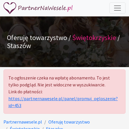
Oferuję towarzystwo /
Świętokrzyskie
/
Staszów
To ogłoszenie czeka na wpłatę abonamentu. To jest
tylko podgląd. Nie jest widoczne w wyszukiwarcie.
Link do płatności:
https://partnernawesele.pl/panel/promuj_ogloszenie?
id=453
Partnernawesele.pl
Oferuję towarzystwo
Świętokrzyskie
Staszów