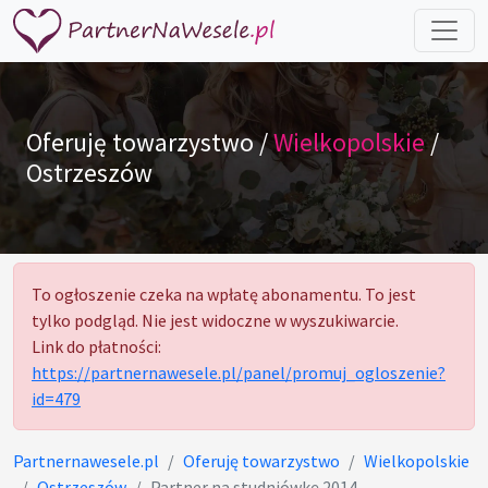
Oferuję towarzystwo /
Wielkopolskie
/
Ostrzeszów
To ogłoszenie czeka na wpłatę abonamentu. To jest
tylko podgląd. Nie jest widoczne w wyszukiwarcie.
Link do płatności:
https://partnernawesele.pl/panel/promuj_ogloszenie?
id=479
Partnernawesele.pl
Oferuję towarzystwo
Wielkopolskie
Ostrzeszów
Partner na studniówkę 2014