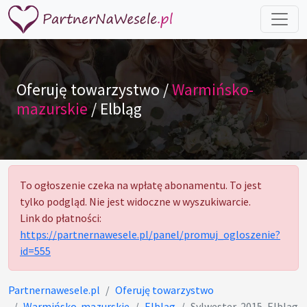
Oferuję towarzystwo /
Warmińsko-
mazurskie
/ Elbląg
To ogłoszenie czeka na wpłatę abonamentu. To jest
tylko podgląd. Nie jest widoczne w wyszukiwarcie.
Link do płatności:
https://partnernawesele.pl/panel/promuj_ogloszenie?
id=555
Partnernawesele.pl
Oferuję towarzystwo
Warmińsko-mazurskie
Elbląg
Sylwester, 2015, Elbląg