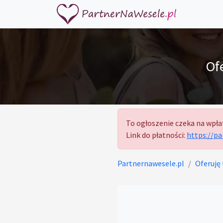
Of
To ogłoszenie czeka na wpła
Link do płatności:
https://p
Partnernawesele.pl
Oferuję