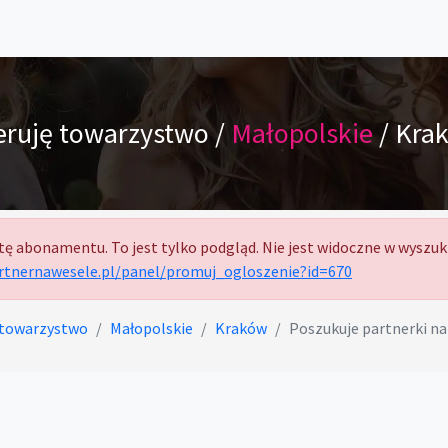
eruję towarzystwo /
Małopolskie
/ Kra
tę abonamentu. To jest tylko podgląd. Nie jest widoczne w wyszuk
artnernawesele.pl/panel/promuj_ogloszenie?id=670
 towarzystwo
Małopolskie
Kraków
Poszukuje partnerki n