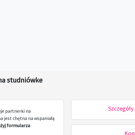
 na studniówke
Szczegóły 
je partnerki na
a jest chętna na wspaniałą
użyj formularza
Kon