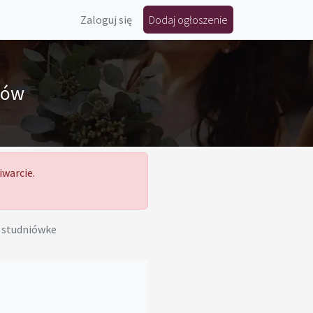
Zaloguj się
Dodaj ogłoszenie
ków
iwarcie.
a studniówke