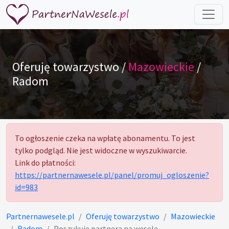
Oferuję towarzystwo /
Mazowieckie
/
Radom
To ogłoszenie czeka na wpłatę abonamentu. To jest
tylko podgląd. Nie jest widoczne w wyszukiwarcie.
Link do płatności:
https://partnernawesele.pl/panel/promuj_ogloszenie?
id=983
Partnernawesele.pl
Oferuję towarzystwo
Mazowieckie
Radom
Poszukuje partnera na wesele