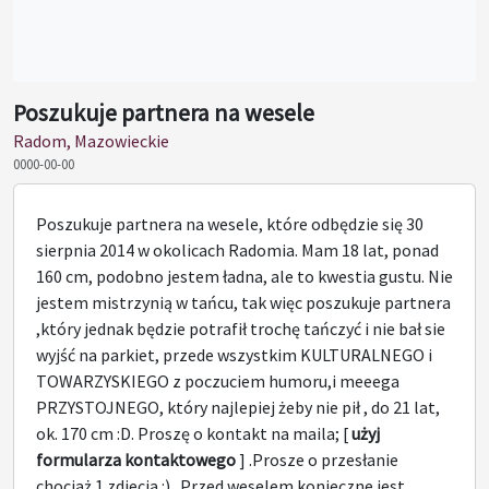
Poszukuje partnera na wesele
Radom, Mazowieckie
0000-00-00
Poszukuje partnera na wesele, które odbędzie się 30
sierpnia 2014 w okolicach Radomia. Mam 18 lat, ponad
160 cm, podobno jestem ładna, ale to kwestia gustu. Nie
jestem mistrzynią w tańcu, tak więc poszukuje partnera
,który jednak będzie potrafił trochę tańczyć i nie bał sie
wyjść na parkiet, przede wszystkim KULTURALNEGO i
TOWARZYSKIEGO z poczuciem humoru,i meeega
PRZYSTOJNEGO, który najlepiej żeby nie pił , do 21 lat,
ok. 170 cm :D. Proszę o kontakt na maila; [
użyj
formularza kontaktowego
] .Prosze o przesłanie
chociaż 1 zdjecia :) . Przed weselem konieczne jest