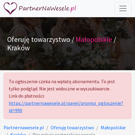
Oferuję towarzystwo /
Małopolskie
/
Kraków
To ogłoszenie czeka na wpłatę abonamentu. To jest
tylko podgląd. Nie jest widoczne w wyszukiwarcie.
Link do płatności:
https://partnernawesele.pl/panel/promuj_ogloszenie?
id=990
Partnernawesele.pl
Oferuję towarzystwo
Małopolskie
Kraków
Poszukuję partnerki na wesele.