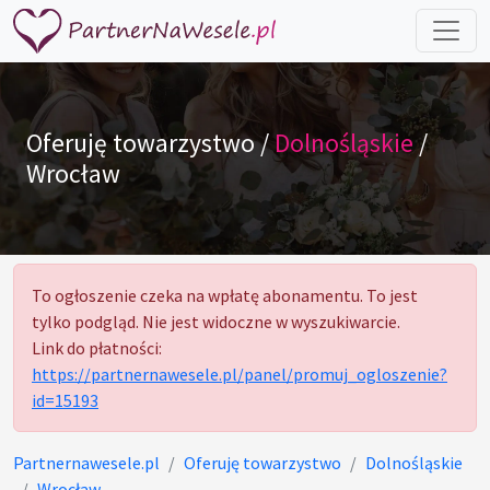
Oferuję towarzystwo /
Dolnośląskie
/
Wrocław
To ogłoszenie czeka na wpłatę abonamentu. To jest
tylko podgląd. Nie jest widoczne w wyszukiwarcie.
Link do płatności:
https://partnernawesele.pl/panel/promuj_ogloszenie?
id=15193
Partnernawesele.pl
Oferuję towarzystwo
Dolnośląskie
Wrocław