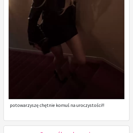
potowarzyszę chętnie komuś na uroczystości!!