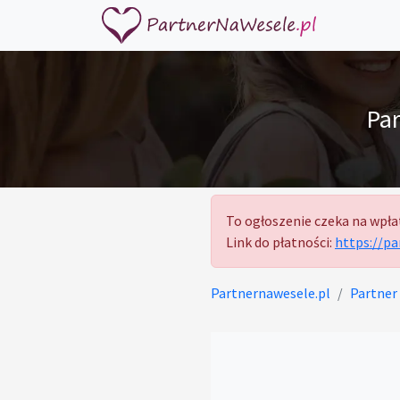
Par
To ogłoszenie czeka na wpła
Link do płatności:
https://p
Partnernawesele.pl
Partner