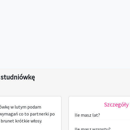
 studniówkę
Szczegóły 
iówkę w lutym podam
 wymagań co to partnerki po
Ile masz lat?
 brunet krótkie włosy.
Ile masz wzrostu?