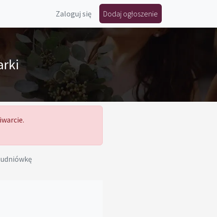
Zaloguj się
Dodaj ogłoszenie
arki
iwarcie.
tudniówkę