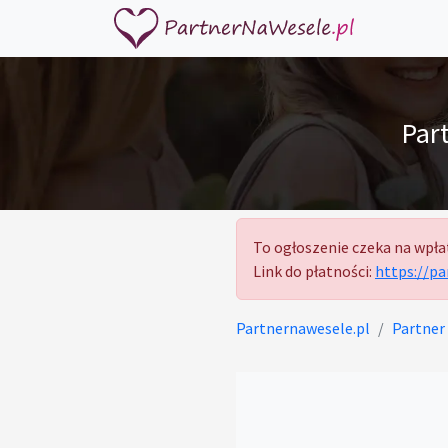
Par
To ogłoszenie czeka na wpła
Link do płatności:
https://p
Partnernawesele.pl
Partner