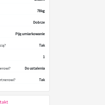
78kg
Dobrze
Piję umiarkowanie
cią?
Tak
1
nerowi?
Do ustalenia
rtnerowi?
Tak
takt