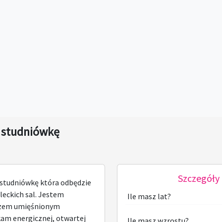
 studniówkę
Szczegóły 
a studniówkę która odbędzie
dleckich sal. Jestem
Ile masz lat?
azem umięśnionym
am energicznej, otwartej
Ile masz wzrostu?