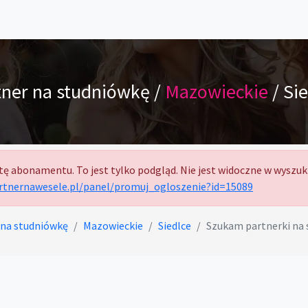
tner na studniówkę /
Mazowieckie
/ Si
tę abonamentu. To jest tylko podgląd. Nie jest widoczne w wyszuk
artnernawesele.pl/panel/promuj_ogloszenie?id=15089
 na studniówkę
Mazowieckie
Siedlce
Szukam partnerki na