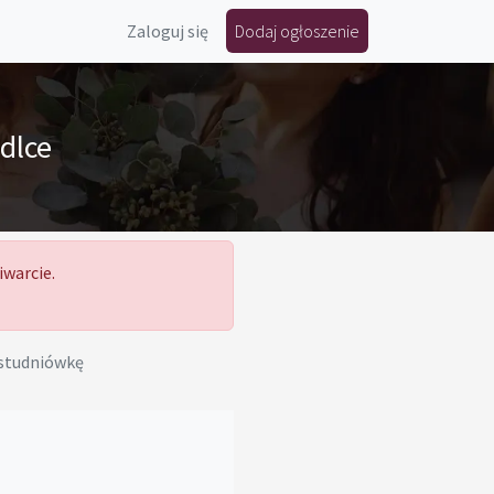
Zaloguj się
Dodaj ogłoszenie
edlce
iwarcie.
 studniówkę