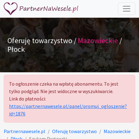
Oferuję towarzystwo /
Mazowieckie
/
Płock
To ogłoszenie czeka na wpłatę abonamentu. To jest
tylko podgląd. Nie jest widoczne w wyszukiwarcie.
Link do płatności:
https://partnernawesele.pl/panel/promuj_ogloszenie?
id=1876
Partnernawesele.pl
Oferuję towarzystwo
Mazowieckie
Płock
Szukam Partnerki