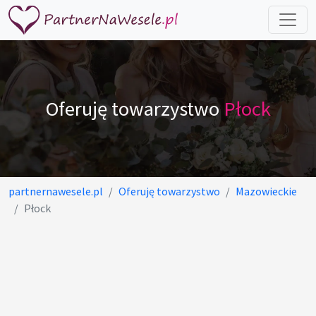
Oferuję towarzystwo
Płock
partnernawesele.pl
Oferuję towarzystwo
Mazowieckie
Płock