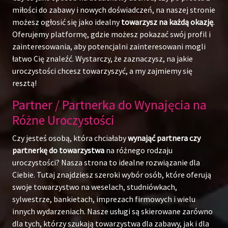
miłości do zabawy i nowych doświadczeń, na naszej stronie
możesz ogłosić się jako idealny
towarzysz na każdą okazję
.
Oferujemy platformę, gdzie możesz pokazać swój profil i
zainteresowania, aby potencjalni zainteresowani mogli
łatwo Cię znaleźć. Wystarczy, że zaznaczysz, na jakie
uroczystości chcesz towarzyszyć, a my zajmiemy się
resztą!
Partner / Partnerka do Wynajęcia na
Różne Uroczystości
Czy jesteś osobą, która chciałaby
wynająć partnera czy
partnerkę do towarzystwa
na różnego rodzaju
uroczystości? Nasza strona to idealne rozwiązanie dla
Ciebie. Tutaj znajdziesz szeroki wybór osób, które oferują
swoje towarzystwo na weselach, studniówkach,
sylwestrze, bankietach, imprezach firmowych i wielu
innych wydarzeniach. Nasze usługi są skierowane zarówno
dla tych, którzy szukają towarzystwa dla zabawy, jak i dla