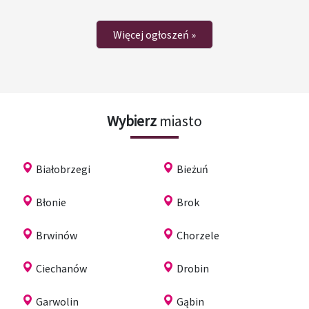
Więcej ogłoszeń »
Wybierz
miasto
Białobrzegi
Bieżuń
Błonie
Brok
Brwinów
Chorzele
Ciechanów
Drobin
Garwolin
Gąbin