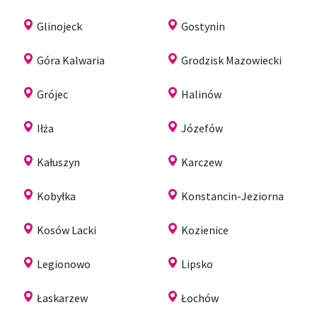
Glinojeck
Gostynin
Góra Kalwaria
Grodzisk Mazowiecki
Grójec
Halinów
Iłża
Józefów
Kałuszyn
Karczew
Kobyłka
Konstancin-Jeziorna
Kosów Lacki
Kozienice
Legionowo
Lipsko
Łaskarzew
Łochów