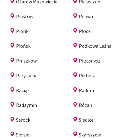
Ożarów Mazowiecki
Piaseczno
Piastów
Pilawa
Pionki
Płock
Płońsk
Podkowa Leśna
Pruszków
Przasnysz
Przysucha
Pułtusk
Raciąż
Radom
Radzymin
Różan
Serock
Siedlce
Sierpc
Skaryszew