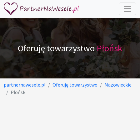
Oferuję towarzystwo
Płońsk
partnernawesele.pl
Oferuję towarzystwo
Mazowieckie
Płońsk