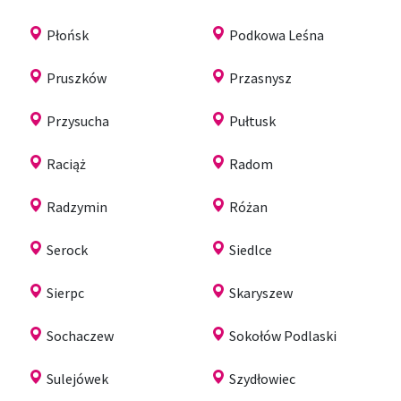
Płońsk
Podkowa Leśna
Pruszków
Przasnysz
Przysucha
Pułtusk
Raciąż
Radom
Radzymin
Różan
Serock
Siedlce
Sierpc
Skaryszew
Sochaczew
Sokołów Podlaski
Sulejówek
Szydłowiec