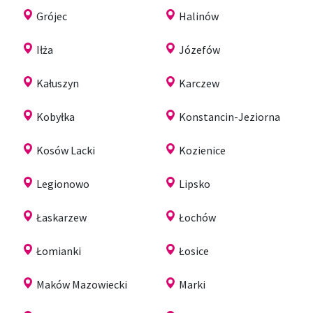
Grójec
Halinów
Iłża
Józefów
Kałuszyn
Karczew
Kobyłka
Konstancin-Jeziorna
Kosów Lacki
Kozienice
Legionowo
Lipsko
Łaskarzew
Łochów
Łomianki
Łosice
Maków Mazowiecki
Marki