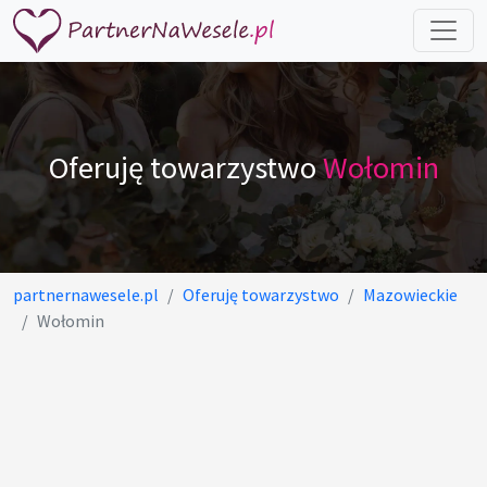
Oferuję towarzystwo
Wołomin
partnernawesele.pl
Oferuję towarzystwo
Mazowieckie
Wołomin