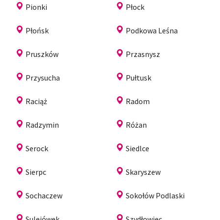
Pionki
Płock
Płońsk
Podkowa Leśna
Pruszków
Przasnysz
Przysucha
Pułtusk
Raciąż
Radom
Radzymin
Różan
Serock
Siedlce
Sierpc
Skaryszew
Sochaczew
Sokołów Podlaski
Sulejówek
Szydłowiec