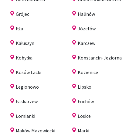
Grójec
Halinów
Iłża
Józefów
Kałuszyn
Karczew
Kobyłka
Konstancin-Jeziorna
Kosów Lacki
Kozienice
Legionowo
Lipsko
Łaskarzew
Łochów
Łomianki
Łosice
Maków Mazowiecki
Marki