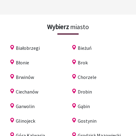
Wybierz
miasto
Białobrzegi
Bieżuń
Błonie
Brok
Brwinów
Chorzele
Ciechanów
Drobin
Garwolin
Gąbin
Glinojeck
Gostynin
Góra Kalwaria
Grodzisk Mazowiecki