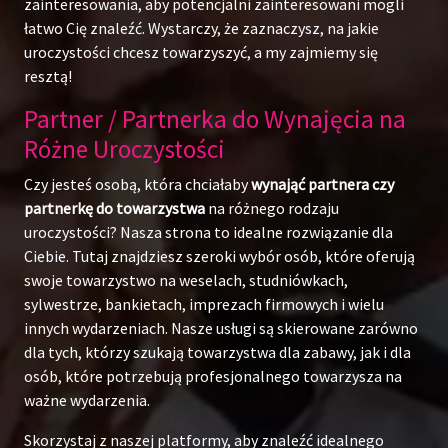
zainteresowania, aby potencjalni zainteresowani mogli
łatwo Cię znaleźć. Wystarczy, że zaznaczysz, na jakie
uroczystości chcesz towarzyszyć, a my zajmiemy się
resztą!
Partner / Partnerka do Wynajęcia na
Różne Uroczystości
Czy jesteś osobą, która chciałaby
wynająć partnera czy
partnerkę do towarzystwa
na różnego rodzaju
uroczystości? Nasza strona to idealne rozwiązanie dla
Ciebie. Tutaj znajdziesz szeroki wybór osób, które oferują
swoje towarzystwo na weselach, studniówkach,
sylwestrze, bankietach, imprezach firmowych i wielu
innych wydarzeniach. Nasze usługi są skierowane zarówno
dla tych, którzy szukają towarzystwa dla zabawy, jak i dla
osób, które potrzebują profesjonalnego towarzysza na
ważne wydarzenia.
Skorzystaj z naszej platformy, aby znaleźć idealnego