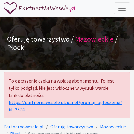
Oferuję towarzystwo /
Mazowieckie
/
Płock
To ogłoszenie czeka na wpłatę abonamentu. To jest
tylko podgląd. Nie jest widoczne w wyszukiwarcie.
Link do płatności:
https://partnernawesele.pl/panel/promuj_ogloszenie?
id=2374
Partnernawesele.pl
Oferuję towarzystwo
Mazowieckie
Płock
Szukam partnerki lubiacej tanczyc