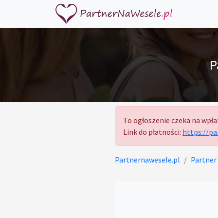
P
To ogłoszenie czeka na wpła
Link do płatności:
https://p
Partnernawesele.pl
Partner