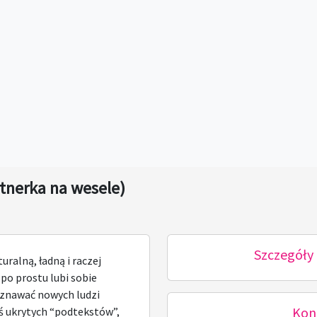
rtnerka na wesele)
Szczegóły 
ralną, ładną i raczej
po prostu lubi sobie
oznawać nowych ludzi
Kon
chś ukrytych “podtekstów”,