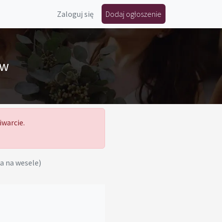
Zaloguj się
Dodaj ogłoszenie
ów
iwarcie.
ka na wesele)