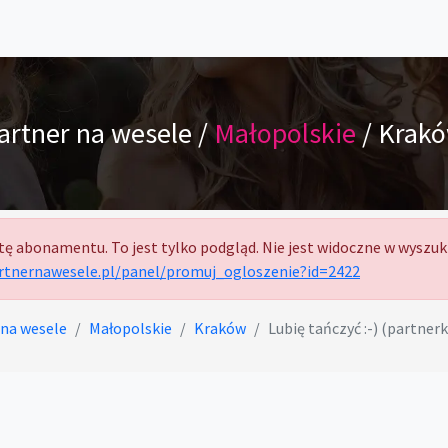
artner na wesele /
Małopolskie
/ Krak
tę abonamentu. To jest tylko podgląd. Nie jest widoczne w wyszuk
artnernawesele.pl/panel/promuj_ogloszenie?id=2422
 na wesele
Małopolskie
Kraków
Lubię tańczyć :-) (partner