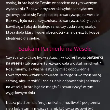
osobę, która będzie Twoim wsparciem na tym ważnym
wydarzeniu. Zapewniamy szeroki wybór kandydatów
gotowych stać się Twoją osobą towarzyszącą na wesele.
Bez względu na to, czy szukasz towarzysza, który będzie
bawił się z Tobą do białego rana, czy dyskretnej osoby,
która doda klasy Twojej obecności – znajdziesz tu kogoś
idealnego dla siebie.
Szukam Partnerki na Wesele
Czy zdarzyło Ci się być w sytuacji, w której Twoja
partnerka
na wesele
(lub partner) zrezygnowała w ostatniej chwili?
Rozumiemy, jak ważne jest, aby mieć odpowiednie
towarzystwo w takich chwilach. Dlatego stworzyliśmy tę
stronę, aby ułatwić Ci znalezienie odpowiedniej partnerki
na wesele, która będzie mogła Ci towarzyszyć w tym
wyjątkowym dniu.
Nasza platforma oferuje unikalną możliwość połączenia
się z kobietami i mężczyznami, którzy są gotowi być