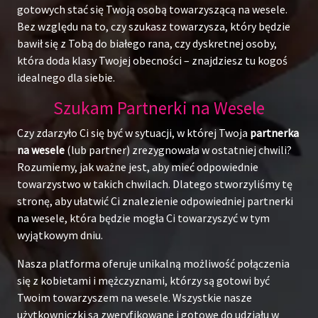
gotowych stać się Twoją osobą towarzyszącą na wesele.
Bez względu na to, czy szukasz towarzysza, który będzie
bawił się z Tobą do białego rana, czy dyskretnej osoby,
która doda klasy Twojej obecności – znajdziesz tu kogoś
idealnego dla siebie.
Szukam Partnerki na Wesele
Czy zdarzyło Ci się być w sytuacji, w której Twoja
partnerka
na wesele
(lub partner) zrezygnowała w ostatniej chwili?
Rozumiemy, jak ważne jest, aby mieć odpowiednie
towarzystwo w takich chwilach. Dlatego stworzyliśmy tę
stronę, aby ułatwić Ci znalezienie odpowiedniej partnerki
na wesele, która będzie mogła Ci towarzyszyć w tym
wyjątkowym dniu.
Nasza platforma oferuje unikalną możliwość połączenia
się z kobietami i mężczyznami, którzy są gotowi być
Twoim towarzyszem na wesele. Wszystkie nasze
użytkowniczki są zweryfikowane i gotowe do udziału w