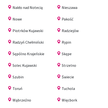
Nakło nad Notecią
Nieszawa
Nowe
Pakość
Piotrków Kujawski
Radziejów
Radzyń Chełmiński
Rypin
Sępólno Krajeńskie
Skępe
Solec Kujawski
Strzelno
Szubin
Świecie
Toruń
Tuchola
Wąbrzeźno
Więcbork