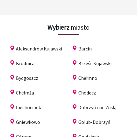
Wybierz
miasto
Aleksandrów Kujawski
Barcin
Brodnica
Brześć Kujawski
Bydgoszcz
Chełmno
Chełmża
Chodecz
Ciechocinek
Dobrzyń nad Wisłą
Gniewkowo
Golub-Dobrzyń
Górzno
Grudziądz