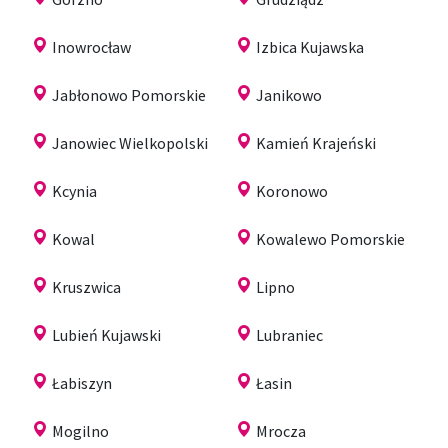
Inowrocław
Izbica Kujawska
Jabłonowo Pomorskie
Janikowo
Janowiec Wielkopolski
Kamień Krajeński
Kcynia
Koronowo
Kowal
Kowalewo Pomorskie
Kruszwica
Lipno
Lubień Kujawski
Lubraniec
Łabiszyn
Łasin
Mogilno
Mrocza