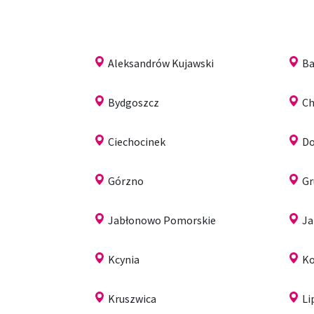
Aleksandrów Kujawski
Ba
Bydgoszcz
C
Ciechocinek
Do
Górzno
Gr
Jabłonowo Pomorskie
Ja
Kcynia
K
Kruszwica
Li