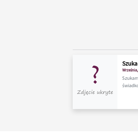
Szuka
Września,
Szukam 
świadko