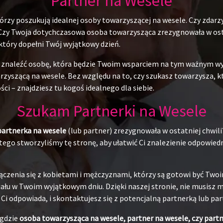
Partner na Wesele
rzy poszukują idealnej osoby towarzyszącej na wesele. Czy zdarzy
 Czy Twoja dotychczasowa osoba towarzysząca zrezygnowała w ostat
 który dopełni Twój wyjątkowy dzień.
du znaleźć osobę, która będzie Twoim wsparciem na tym ważnym w
yszącą na wesele. Bez względu na to, czy szukasz towarzysza, któr
ci – znajdziesz tu kogoś idealnego dla siebie.
Szukam Partnerki na Wesele
partnerka na wesele
(lub partner) zrezygnowała w ostatniej chwili
ego stworzyliśmy tę stronę, aby ułatwić Ci znalezienie odpowiedni
ączenia się z kobietami i mężczyznami, którzy są gotowi być Tw
łu w Twoim wyjątkowym dniu. Dzięki naszej stronie, nie musisz ma
j Ci odpowiada, i skontaktujesz się z potencjalną partnerką lub pa
 gdzie
osoba towarzysząca na wesele, partner na wesele, czy part