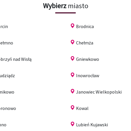
Wybierz
miasto
rcin
Brodnica
hełmno
Chełmża
brzyń nad Wisłą
Gniewkowo
udziądz
Inowrocław
nikowo
Janowiec Wielkopolski
oronowo
Kowal
pno
Lubień Kujawski