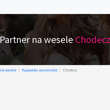
Partner na wesele
Chodec
 na wesele
Kujawsko-pomorskie
Chodecz