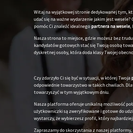
Witaj na wyjątkowej stronie dedykowanej tym, któ
udać się na ważne wydarzenie jakim jest wesele?
pomóc Ci znaleźć idealnego
partnera na wesele
,
Nasza strona to miejsce, gdzie możesz bez tru
kandydatów gotowych stać się Twoją osobą towarz
dyskretnej osoby, która doda klasy Twojej obecnoś
Czy zdarzyło Ci się być w sytuacji, w której Twoja
odpowiednie towarzystwo w takich chwilach. Dlat
towarzyszyć w tym wyjątkowym dniu.
Nasza platforma oferuje unikalną możliwość poł
użytkowniczki są zweryfikowane i gotowe do udzia
wystarczy, że wybierzesz profil, który najbardzie
Zapraszamy do skorzystania z naszej platformy,