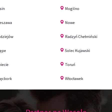
sin
Mogilno
eszawa
Nowe
dziejów
Radzyń Chełmiński
ępe
Solec Kujawski
iecie
Toruń
ęcbork
Włocławek