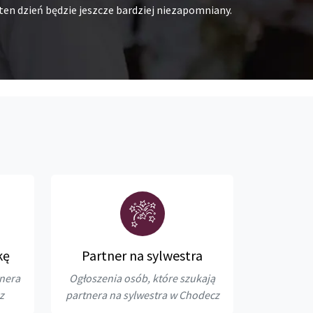
ten dzień będzie jeszcze bardziej niezapomniany.
kę
Partner na sylwestra
tnera
Ogłoszenia osób, które szukają
z
partnera na sylwestra w Chodecz