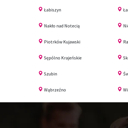
Łabiszyn
Ła
Nakło nad Notecią
Ni
Piotrków Kujawski
Ra
Sępólno Krajeńskie
Sk
Szubin
Św
Wąbrzeźno
Wi