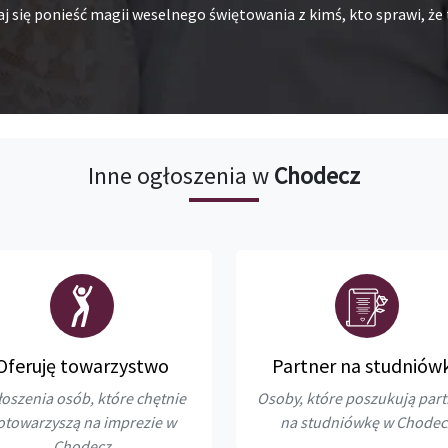
j się ponieść magii weselnego świętowania z kimś, kto sprawi, że 
Inne ogłoszenia w
Chodecz
Oferuję towarzystwo
Partner na studniów
oszenia osób, które chętnie
Osoby, które poszukują par
otowarzyszą na imprezie w
na studniówkę w Chodec
Chodecz