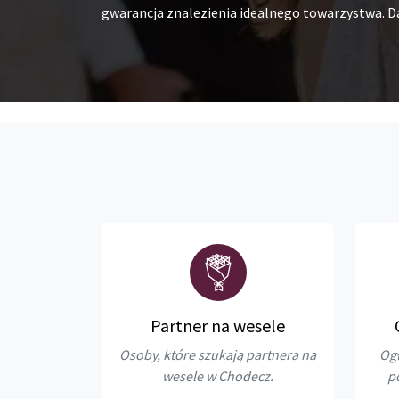
gwarancja znalezienia idealnego towarzystwa. Da
Partner na wesele
Osoby, które szukają partnera na
Ogł
wesele w Chodecz.
p