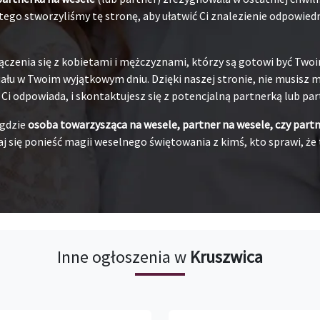
ego stworzyliśmy tę stronę, aby ułatwić Ci znalezienie odpowiedni
ączenia się z kobietami i mężczyznami, którzy są gotowi być Tw
łu w Twoim wyjątkowym dniu. Dzięki naszej stronie, nie musisz ma
j Ci odpowiada, i skontaktujesz się z potencjalną partnerką lub pa
 gdzie
osoba towarzysząca na wesele, partner na wesele, czy part
j się ponieść magii weselnego świętowania z kimś, kto sprawi, że 
Inne ogłoszenia w
Kruszwica