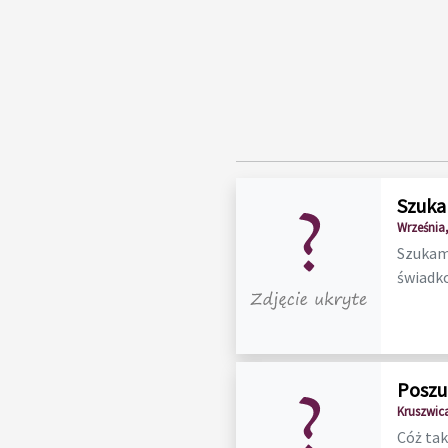
Szuka
Września,
Szukam 
świadko
Poszu
Kruszwic
Cóż tak