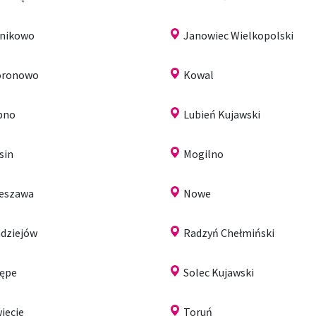
nikowo
Janowiec Wielkopolski
oronowo
Kowal
pno
Lubień Kujawski
sin
Mogilno
eszawa
Nowe
dziejów
Radzyń Chełmiński
ępe
Solec Kujawski
iecie
Toruń