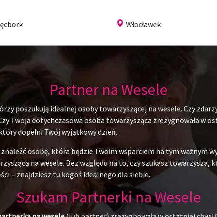
ęcbork
Włocławek
Partner na Wesele
rzy poszukują idealnej osoby towarzyszącej na wesele. Czy zdarzy
 Czy Twoja dotychczasowa osoba towarzysząca zrezygnowała w ostat
 który dopełni Twój wyjątkowy dzień.
du znaleźć osobę, która będzie Twoim wsparciem na tym ważnym w
yszącą na wesele. Bez względu na to, czy szukasz towarzysza, któr
ci – znajdziesz tu kogoś idealnego dla siebie.
Szukam Partnerki na Wesele
partnerka na wesele
(lub partner) zrezygnowała w ostatniej chwili