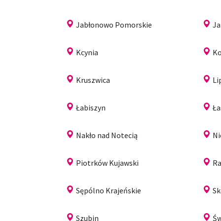
Jabłonowo Pomorskie
Ja
Kcynia
K
Kruszwica
Li
Łabiszyn
Ła
Nakło nad Notecią
Ni
Piotrków Kujawski
Ra
Sępólno Krajeńskie
Sk
Szubin
Św