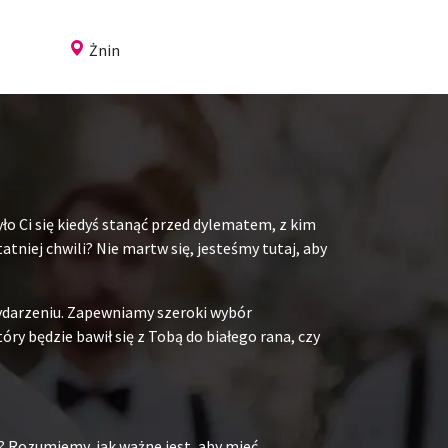
Żnin
ło Ci się kiedyś stanąć przed dylematem, z kim
niej chwili? Nie martw się, jesteśmy tutaj, aby
ydarzeniu. Zapewniamy szeroki wybór
y będzie bawił się z Tobą do białego rana, czy
? Rozumiemy, jak ważne jest, aby mieć