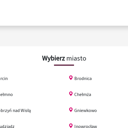
Wybierz
miasto
rcin
Brodnica
hełmno
Chełmża
brzyń nad Wisłą
Gniewkowo
udziądz
Inowrocław