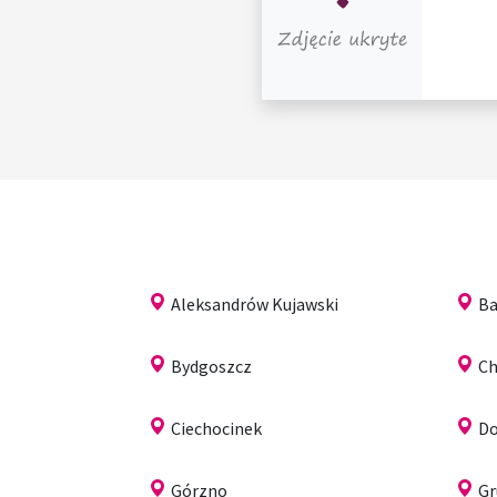
Aleksandrów Kujawski
Ba
Bydgoszcz
C
Ciechocinek
Do
Górzno
Gr