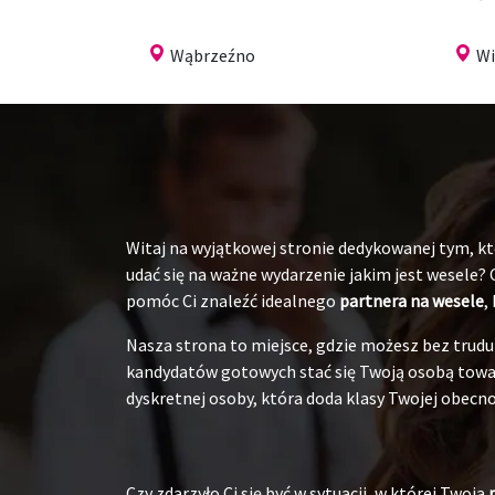
Wąbrzeźno
Wi
Witaj na wyjątkowej stronie dedykowanej tym, któ
udać się na ważne wydarzenie jakim jest wesele?
pomóc Ci znaleźć idealnego
partnera na wesele
,
Nasza strona to miejsce, gdzie możesz bez tru
kandydatów gotowych stać się Twoją osobą towarz
dyskretnej osoby, która doda klasy Twojej obecnoś
Czy zdarzyło Ci się być w sytuacji, w której Twoja