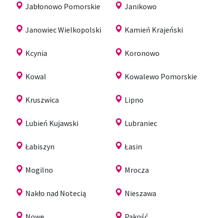
Jabłonowo Pomorskie
Janikowo
Janowiec Wielkopolski
Kamień Krajeński
Kcynia
Koronowo
Kowal
Kowalewo Pomorskie
Kruszwica
Lipno
Lubień Kujawski
Lubraniec
Łabiszyn
Łasin
Mogilno
Mrocza
Nakło nad Notecią
Nieszawa
Nowe
Pakość