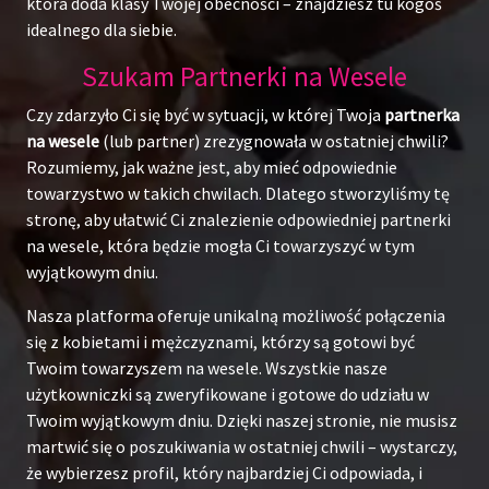
która doda klasy Twojej obecności – znajdziesz tu kogoś
idealnego dla siebie.
Szukam Partnerki na Wesele
Czy zdarzyło Ci się być w sytuacji, w której Twoja
partnerka
na wesele
(lub partner) zrezygnowała w ostatniej chwili?
Rozumiemy, jak ważne jest, aby mieć odpowiednie
towarzystwo w takich chwilach. Dlatego stworzyliśmy tę
stronę, aby ułatwić Ci znalezienie odpowiedniej partnerki
na wesele, która będzie mogła Ci towarzyszyć w tym
wyjątkowym dniu.
Nasza platforma oferuje unikalną możliwość połączenia
się z kobietami i mężczyznami, którzy są gotowi być
Twoim towarzyszem na wesele. Wszystkie nasze
użytkowniczki są zweryfikowane i gotowe do udziału w
Twoim wyjątkowym dniu. Dzięki naszej stronie, nie musisz
martwić się o poszukiwania w ostatniej chwili – wystarczy,
że wybierzesz profil, który najbardziej Ci odpowiada, i