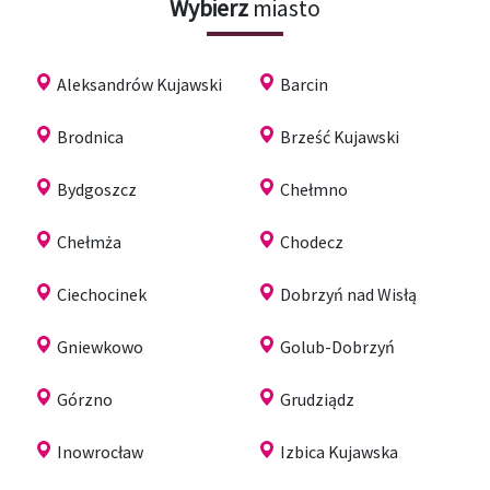
Wybierz
miasto
Aleksandrów Kujawski
Barcin
Brodnica
Brześć Kujawski
Bydgoszcz
Chełmno
Chełmża
Chodecz
Ciechocinek
Dobrzyń nad Wisłą
Gniewkowo
Golub-Dobrzyń
Górzno
Grudziądz
Inowrocław
Izbica Kujawska