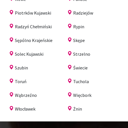
Piotrków Kujawski
Radziejów
Radzyń Chełmiński
Rypin
Sępólno Krajeńskie
Skępe
Solec Kujawski
Strzelno
Szubin
Świecie
Toruń
Tuchola
Wąbrzeźno
Więcbork
Włocławek
Żnin