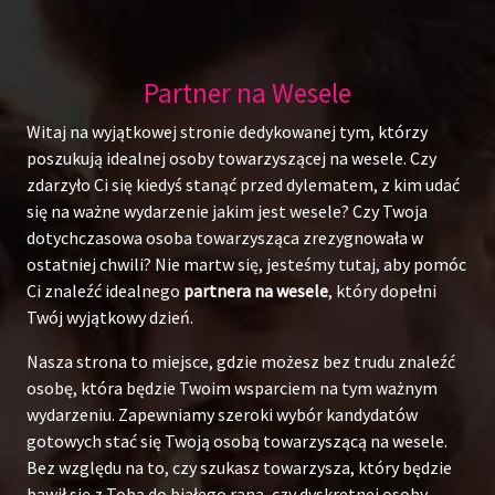
Partner na Wesele
Witaj na wyjątkowej stronie dedykowanej tym, którzy
poszukują idealnej osoby towarzyszącej na wesele. Czy
zdarzyło Ci się kiedyś stanąć przed dylematem, z kim udać
się na ważne wydarzenie jakim jest wesele? Czy Twoja
dotychczasowa osoba towarzysząca zrezygnowała w
ostatniej chwili? Nie martw się, jesteśmy tutaj, aby pomóc
Ci znaleźć idealnego
partnera na wesele
, który dopełni
Twój wyjątkowy dzień.
Nasza strona to miejsce, gdzie możesz bez trudu znaleźć
osobę, która będzie Twoim wsparciem na tym ważnym
wydarzeniu. Zapewniamy szeroki wybór kandydatów
gotowych stać się Twoją osobą towarzyszącą na wesele.
Bez względu na to, czy szukasz towarzysza, który będzie
bawił się z Tobą do białego rana, czy dyskretnej osoby,