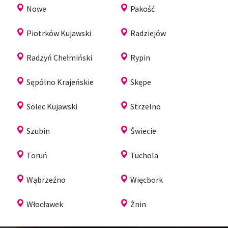
Nowe
Pakość
Piotrków Kujawski
Radziejów
Radzyń Chełmiński
Rypin
Sępólno Krajeńskie
Skępe
Solec Kujawski
Strzelno
Szubin
Świecie
Toruń
Tuchola
Wąbrzeźno
Więcbork
Włocławek
Żnin