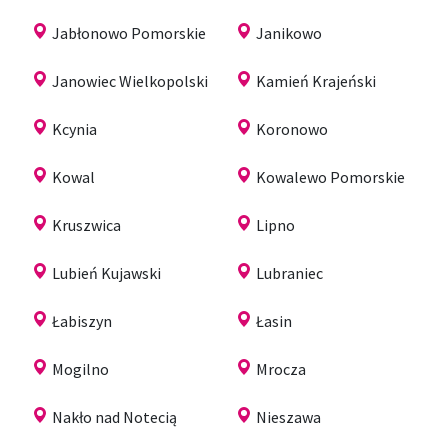
Jabłonowo Pomorskie
Janikowo
Janowiec Wielkopolski
Kamień Krajeński
Kcynia
Koronowo
Kowal
Kowalewo Pomorskie
Kruszwica
Lipno
Lubień Kujawski
Lubraniec
Łabiszyn
Łasin
Mogilno
Mrocza
Nakło nad Notecią
Nieszawa