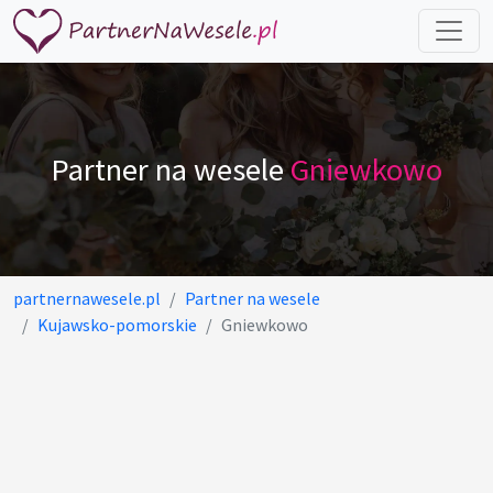
Partner na wesele
Gniewkowo
partnernawesele.pl
Partner na wesele
Kujawsko-pomorskie
Gniewkowo