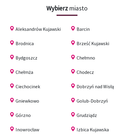
Wybierz
miasto
Aleksandrów Kujawski
Barcin
Brodnica
Brześć Kujawski
Bydgoszcz
Chełmno
Chełmża
Chodecz
Ciechocinek
Dobrzyń nad Wisłą
Gniewkowo
Golub-Dobrzyń
Górzno
Grudziądz
Inowrocław
Izbica Kujawska