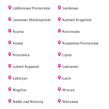
Jabłonowo Pomorskie
Janikowo
Janowiec Wielkopolski
Kamień Krajeński
Kcynia
Koronowo
Kowal
Kowalewo Pomorskie
Kruszwica
Lipno
Lubień Kujawski
Lubraniec
Łabiszyn
Łasin
Mogilno
Mrocza
Nakło nad Notecią
Nieszawa