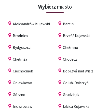
Wybierz
miasto
Aleksandrów Kujawski
Barcin
Brodnica
Brześć Kujawski
Bydgoszcz
Chełmno
Chełmża
Chodecz
Ciechocinek
Dobrzyń nad Wisłą
Gniewkowo
Golub-Dobrzyń
Górzno
Grudziądz
Inowrocław
Izbica Kujawska