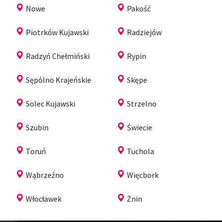
Nowe
Pakość
Piotrków Kujawski
Radziejów
Radzyń Chełmiński
Rypin
Sępólno Krajeńskie
Skępe
Solec Kujawski
Strzelno
Szubin
Świecie
Toruń
Tuchola
Wąbrzeźno
Więcbork
Włocławek
Żnin