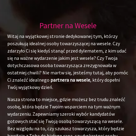
Partner na Wesele
Witaj na wyjątkowej stronie dedykowanej tym, którzy
poszukują idealnej osoby towarzyszącej na wesele. Czy
zdarzyło Ci się kiedyś stanąć przed dylematem, z kim udać
się na ważne wydarzenie jakim jest wesele? Czy Twoja
dotychczasowa osoba towarzysząca zrezygnowała w
ostatniej chwili? Nie martw się, jesteśmy tutaj, aby pomóc
Ci znaleźć idealnego
partnera na wesele
, który dopełni
Twój wyjątkowy dzień.
Nasza strona to miejsce, gdzie możesz bez trudu znaleźć
osobę, która będzie Twoim wsparciem na tym ważnym
wydarzeniu. Zapewniamy szeroki wybór kandydatów
gotowych stać się Twoją osobą towarzyszącą na wesele.
Bez względu na to, czy szukasz towarzysza, który będzie
bawił się z Tobą do białego rana, czy dyskretnej osoby,