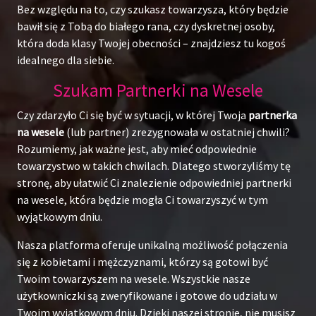
Bez względu na to, czy szukasz towarzysza, który będzie
bawił się z Tobą do białego rana, czy dyskretnej osoby,
która doda klasy Twojej obecności – znajdziesz tu kogoś
idealnego dla siebie.
Szukam Partnerki na Wesele
Czy zdarzyło Ci się być w sytuacji, w której Twoja
partnerka
na wesele
(lub partner) zrezygnowała w ostatniej chwili?
Rozumiemy, jak ważne jest, aby mieć odpowiednie
towarzystwo w takich chwilach. Dlatego stworzyliśmy tę
stronę, aby ułatwić Ci znalezienie odpowiedniej partnerki
na wesele, która będzie mogła Ci towarzyszyć w tym
wyjątkowym dniu.
Nasza platforma oferuje unikalną możliwość połączenia
się z kobietami i mężczyznami, którzy są gotowi być
Twoim towarzyszem na wesele. Wszystkie nasze
użytkowniczki są zweryfikowane i gotowe do udziału w
Twoim wyjątkowym dniu. Dzięki naszej stronie, nie musisz