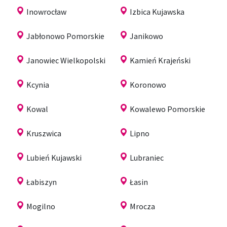
Inowrocław
Izbica Kujawska
Jabłonowo Pomorskie
Janikowo
Janowiec Wielkopolski
Kamień Krajeński
Kcynia
Koronowo
Kowal
Kowalewo Pomorskie
Kruszwica
Lipno
Lubień Kujawski
Lubraniec
Łabiszyn
Łasin
Mogilno
Mrocza