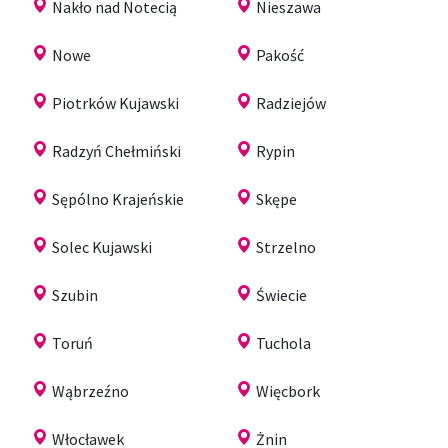
Nakło nad Notecią
Nieszawa
Nowe
Pakość
Piotrków Kujawski
Radziejów
Radzyń Chełmiński
Rypin
Sępólno Krajeńskie
Skępe
Solec Kujawski
Strzelno
Szubin
Świecie
Toruń
Tuchola
Wąbrzeźno
Więcbork
Włocławek
Żnin