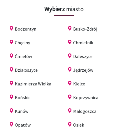
Wybierz
miasto
Bodzentyn
Busko-Zdrój
Chęciny
Chmielnik
Ćmielów
Daleszyce
Działoszyce
Jędrzejów
Kazimierza Wielka
Kielce
Końskie
Koprzywnica
Kunów
Małogoszcz
Opatów
Osiek