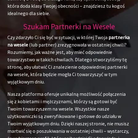
która doda klasy Twojej obecności – znajdziesz tu kogoś
idealnego dla siebie.
Szukam Partnerki na Wesele
Czy zdarzyło Ci się być w sytuacji, w której Twoja
partnerka
na wesele
(lub partner) zrezygnowała w ostatniej chwili?
Rozumiemy, jak ważne jest, aby mieć odpowiednie
towarzystwo w takich chwilach. Dlatego stworzyliśmy tę
stronę, aby ułatwić Ci znalezienie odpowiedniej partnerki
na wesele, która będzie mogła Ci towarzyszyć w tym
wyjątkowym dniu.
Nasza platforma oferuje unikalną możliwość połączenia
się z kobietami i mężczyznami, którzy są gotowi być
Twoim towarzyszem na wesele. Wszystkie nasze
użytkowniczki są zweryfikowane i gotowe do udziału w
Twoim wyjątkowym dniu. Dzięki naszej stronie, nie musisz
martwić się o poszukiwania w ostatniej chwili – wystarczy,