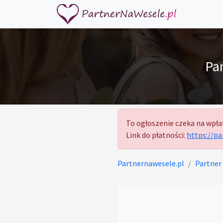
Pa
To ogłoszenie czeka na wpła
Link do płatności:
https://p
Partnernawesele.pl
Partner