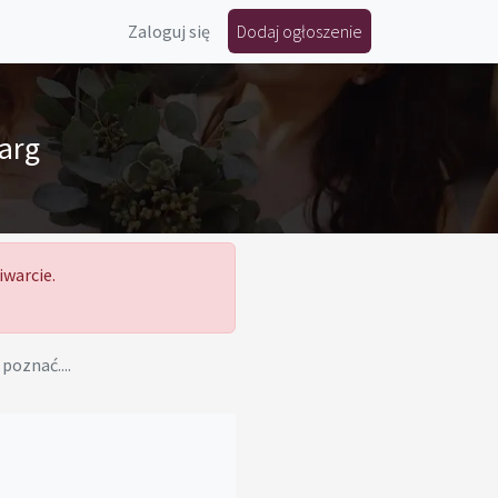
Zaloguj się
Dodaj ogłoszenie
arg
iwarcie.
 poznać....