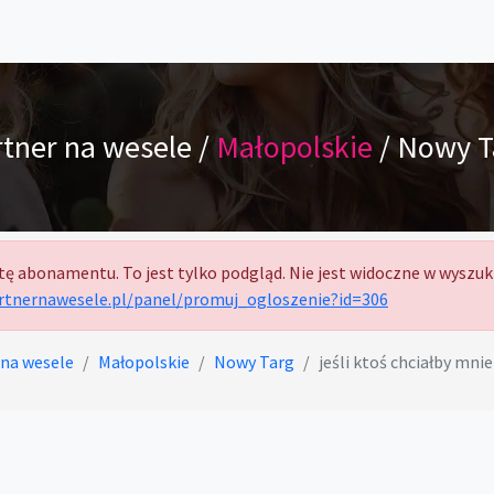
rtner na wesele /
Małopolskie
/ Nowy T
tę abonamentu. To jest tylko podgląd. Nie jest widoczne w wyszuk
artnernawesele.pl/panel/promuj_ogloszenie?id=306
 na wesele
Małopolskie
Nowy Targ
jeśli ktoś chciałby mnie