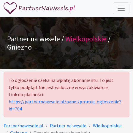
Partner na wesele /
Wielkopolskie
/
Gniezno
To ogłoszenie czeka na wpłatę abonamentu. To jest
tylko podgląd. Nie jest widoczne w wyszukiwarcie.
Link do płatności:
https://partnernawesele.pl/panel/promuj_ogloszenie?
id=704
Partnernawesele.pl
Partner na wesele
Wielkopolskie
Gniezno
Chętnie pobawie się na balu