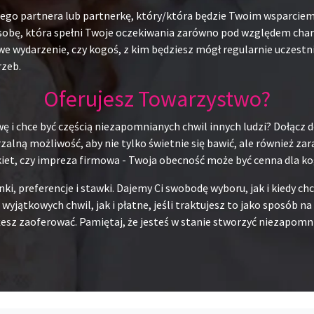
alnego partnera lub partnerkę, który/która będzie Twoim wsparci
obę, która spełni Twoje oczekiwania zarówno pod względem charak
e wydarzenie, czy kogoś, z kim będziesz mógł regularnie uczestn
rzeb.
Oferujesz Towarzystwo?
ę i chce być częścią niezapomnianych chwil innych ludzi? Dołącz d
alną możliwość, aby nie tylko świetnie się bawić, ale również za
kiet, czy impreza firmowa - Twoja obecność może być cenna dla ko
unki, preferencje i stawki. Dajemy Ci swobodę wyboru, jak i kiedy 
 wyjątkowych chwil, jak i płatne, jeśli traktujesz to jako sposób 
esz zaoferować. Pamiętaj, że jesteś w stanie stworzyć niezapomni