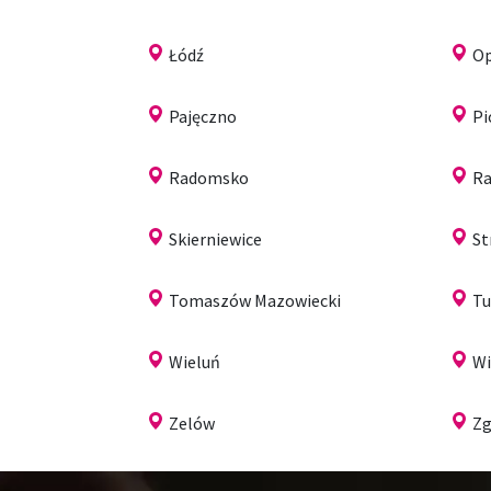
Łódź
O
Pajęczno
Pi
Radomsko
Ra
Skierniewice
St
Tomaszów Mazowiecki
Tu
Wieluń
Wi
Zelów
Zg