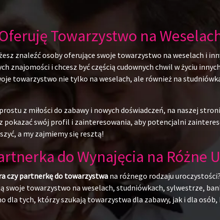
Oferuję Towarzystwo na Weselac
żesz znaleźć osoby oferujące swoje towarzystwo na weselach i inn
 znajomości i chcesz być częścią cudownych chwil w życiu innych l
swoje towarzystwo nie tylko na weselach, ale również na studniów
rostu z miłości do zabawy i nowych doświadczeń, na naszej stroni
 pokazać swój profil i zainteresowania, aby potencjalni zainteres
szyć, a my zajmiemy się resztą!
Partnerka do Wynajęcia na Różne U
ra czy partnerkę do towarzystwa
na różnego rodzaju uroczystości?
ują swoje towarzystwo na weselach, studniówkach, sylwestrze, ban
o dla tych, którzy szukają towarzystwa dla zabawy, jak i dla osó