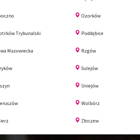
poczno
Ozorków
otrków Trybunalski
Poddębice
wa Mazowiecka
Rzgów
ryków
Sulejów
szyn
Uniejów
eruszów
Wolbórz
ierz
Złoczew