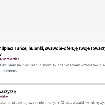
 lipiec! Tańce, hulanki, swawole-oferuję swoje towarz
y
, Mazowieckie
lska! Mam na imię Natalia, mam 35 lat i mieszkam w Warszawie, ale
roblemem...
arzyszę
ódzkie
) Już nie student, jeszcze nie emeryt :). 43 lata. Wysoki i w miarę 