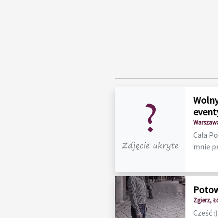
Wolny
event
Warszawa
Cała Po
mnie p
Potow
Zgierz, Ł
Cześć :