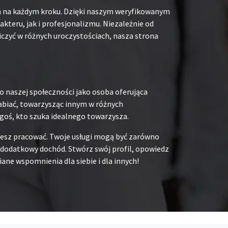
em na każdym kroku. Dzięki naszym weryfikowanym
teru, jak i profesjonalizmu. Niezależnie od
iczyć w różnych uroczystościach, nasza strona
o naszej społeczności jako osoba oferująca
rabiać, towarzysząc innym w różnych
goś, kto szuka idealnego towarzysza.
chcesz pracować. Twoje usługi mogą być zarówno
na dodatkowy dochód. Stwórz swój profil, opowiedz
ane wspomnienia dla siebie i dla innych!