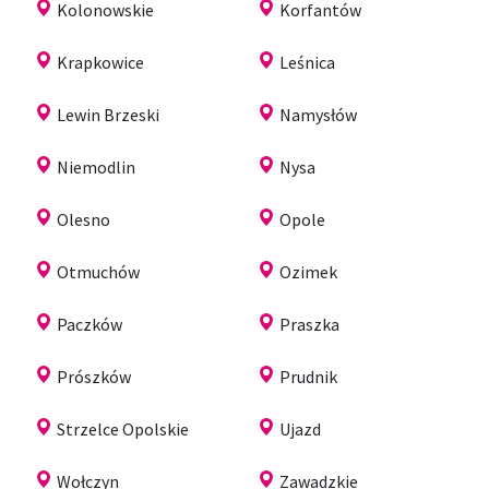
Kolonowskie
Korfantów
Krapkowice
Leśnica
Lewin Brzeski
Namysłów
Niemodlin
Nysa
Olesno
Opole
Otmuchów
Ozimek
Paczków
Praszka
Prószków
Prudnik
Strzelce Opolskie
Ujazd
Wołczyn
Zawadzkie