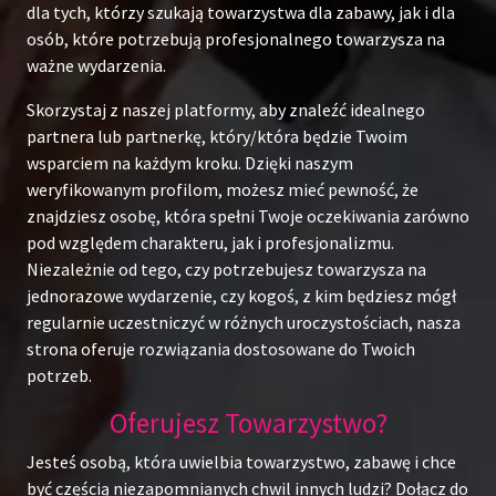
dla tych, którzy szukają towarzystwa dla zabawy, jak i dla
osób, które potrzebują profesjonalnego towarzysza na
ważne wydarzenia.
Skorzystaj z naszej platformy, aby znaleźć idealnego
partnera lub partnerkę, który/która będzie Twoim
wsparciem na każdym kroku. Dzięki naszym
weryfikowanym profilom, możesz mieć pewność, że
znajdziesz osobę, która spełni Twoje oczekiwania zarówno
pod względem charakteru, jak i profesjonalizmu.
Niezależnie od tego, czy potrzebujesz towarzysza na
jednorazowe wydarzenie, czy kogoś, z kim będziesz mógł
regularnie uczestniczyć w różnych uroczystościach, nasza
strona oferuje rozwiązania dostosowane do Twoich
potrzeb.
Oferujesz Towarzystwo?
Jesteś osobą, która uwielbia towarzystwo, zabawę i chce
być częścią niezapomnianych chwil innych ludzi? Dołącz do