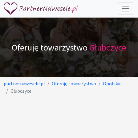
Oferuję towarzystwo
Głubczyce
partnernawesele.pl
Oferuję towarzystwo
Opolskie
Głubczyce